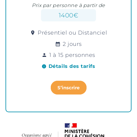
Prix par personne à partir de
1400€
Présentiel ou Distanciel
location_on
2 jours
calendar_month
1 à 15 personnes
person
Détails des tarifs
info
S’inscrire