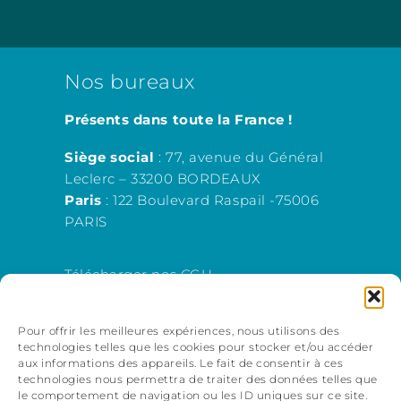
Nos bureaux
Présents dans toute la France !
Siège social
: 77, avenue du Général
Leclerc – 33200 BORDEAUX
Paris
: 122 Boulevard Raspail -75006
PARIS
Télécharger nos CGU
Télécharger notre règlement intérieur
Télécharger les conditions générales
Pour offrir les meilleures expériences, nous utilisons des
d’utilisation du site « Mon compte
technologies telles que les cookies pour stocker et/ou accéder
formation »
aux informations des appareils. Le fait de consentir à ces
technologies nous permettra de traiter des données telles que
Télécharger les conditions générales
le comportement de navigation ou les ID uniques sur ce site.